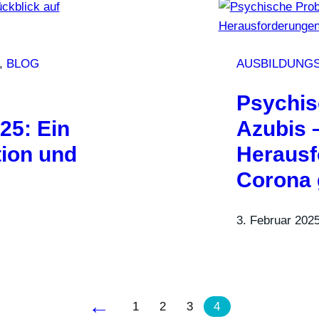
, 
BLOG
AUSBILDUNG
Psychis
25: Ein
Azubis 
tion und
Herausf
Corona 
3. Februar 202
←
1
2
3
4