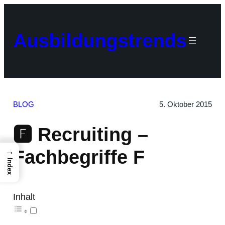
Zum
Inhalt
springen
Ausbildungstrends
BLOG
5. Oktober 2015
🅵 Recruiting –
→
Fachbegriffe F
Index
Inhalt