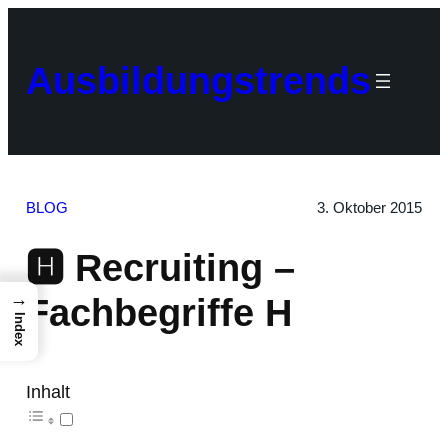
Zum
Inhalt
springen
Ausbildungstrends
BLOG
3. Oktober 2015
🅷 Recruiting –
→
Fachbegriffe H
Index
Inhalt