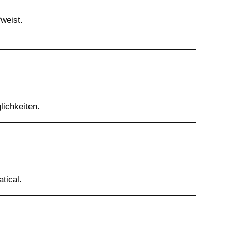
weist.
ichkeiten.
tical.