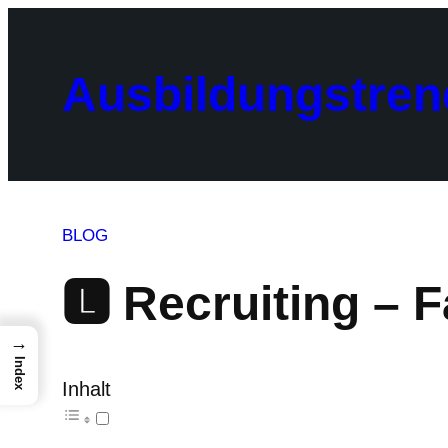
Zum
Inhalt
springen
Ausbildungstren
BLOG
🅻 Recruiting – F
→
Index
Inhalt