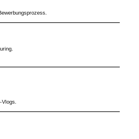
m Bewerbungsprozess.
uring.
i-Vlogs.