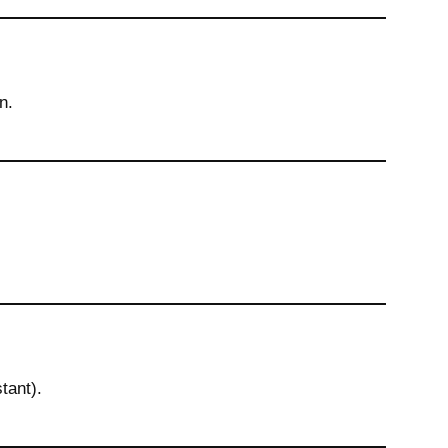
n.
tant).