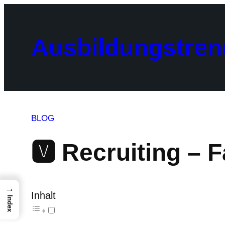
Zum
Inhalt
springen
Ausbildungstren
BLOG
🆅 Recruiting – 
→
Inhalt
Index