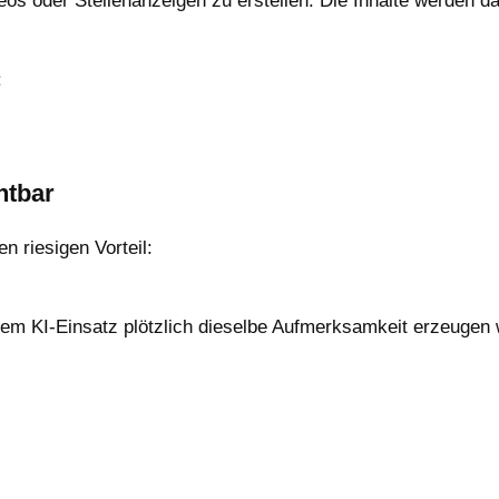
eos oder Stellenanzeigen zu erstellen. Die Inhalte werden 
:
htbar
n riesigen Vorteil:
rem KI-Einsatz plötzlich dieselbe Aufmerksamkeit erzeugen 