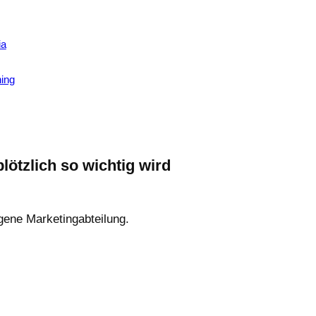
ia
hing
ötzlich so wichtig wird
igene Marketingabteilung.