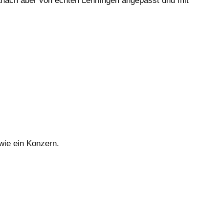
danach aber von echten Lehrlingen angepasst und mit
wie ein Konzern.