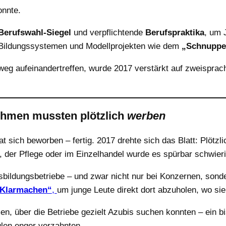
onnte.
Berufswahl-Siegel
und verpflichtende
Berufspraktika
, um 
 Bildungssystemen und Modellprojekten wie dem
„Schnuppe
sweg aufeinandertreffen, wurde 2017 verstärkt auf zweisprac
nehmen mussten plötzlich
werben
at sich beworben – fertig. 2017 drehte sich das Blatt: Plötz
der Pflege oder im Einzelhandel wurde es spürbar schwieri
usbildungsbetriebe – und zwar nicht nur bei Konzernen, sond
gKlarmachen“
,
um junge Leute direkt dort abzuholen, wo sie 
n, über die Betriebe gezielt Azubis suchen konnten – ein bi
ulen enger verzahnten.