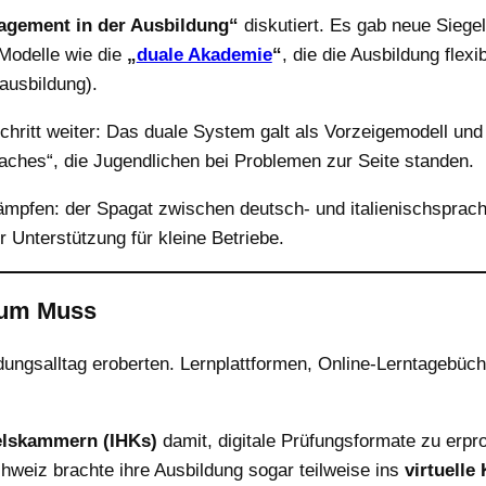
agement in der Ausbildung“
diskutiert. Es gab neue Siegel,
Modelle wie die
„
duale Akademie
“
, die die Ausbildung flex
ausbildung).
Schritt weiter: Das duale System galt als Vorzeigemodell und
aches“, die Jugendlichen bei Problemen zur Seite standen.
 kämpfen: der Spagat zwischen deutsch- und italienischspra
Unterstützung für kleine Betriebe.
 zum Muss
ldungsalltag eroberten. Lernplattformen, Online-Lerntagebüc
elskammern (IHKs)
damit, digitale Prüfungsformate zu erpr
chweiz brachte ihre Ausbildung sogar teilweise ins
virtuell